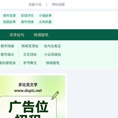
｜
连载小说
网站地图
都市逆袭
职场浮生
小城故事
校园故事
都市情缘
古风闲趣
语录短句
情感随笔
都市情缘
情绪宣泄短
短句合集定
都市烟火
古言清欢
小众高级短
成长随笔杂
穿书爽文
情绪随笔