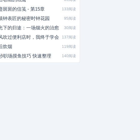
迹斑斑的信笺 - 第15章
133阅读
镇钟表匠的秘密时钟花园
95阅读
光下的归途：一场烟火的治愈
30阅读
风吹过便利店时，我终于学会
137阅读
后炊烟
119阅读
5秒职场摸鱼技巧 快速整理
140阅读