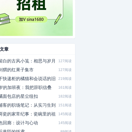
文章
留白的古风小笺：相思与岁月
127阅读
刺猬的红果子集市
127阅读
下快递柜的橘猫和会说话的旧
219阅读
7岁的加班夜：我把辞职信叠
161阅读
橘面包店的星尘纽扣
182阅读
铺客的职场笔记：从实习生到
151阅读
两瓷的家常纪事：瓷碗里的祖
145阅读
色回廊：设计与心动
145阅读
后巷陌的纸鸢
89阅读