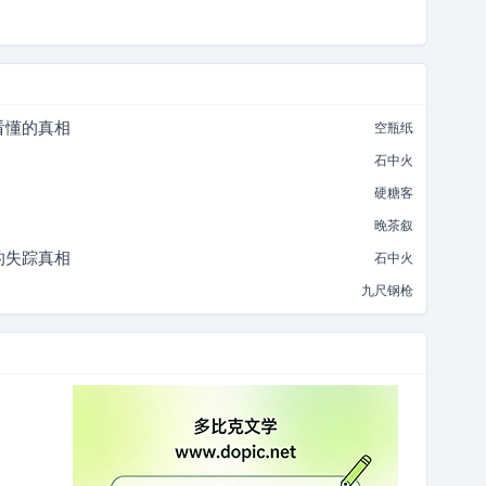
看懂的真相
空瓶纸
石中火
硬糖客
晚茶叙
的失踪真相
石中火
九尺钢枪