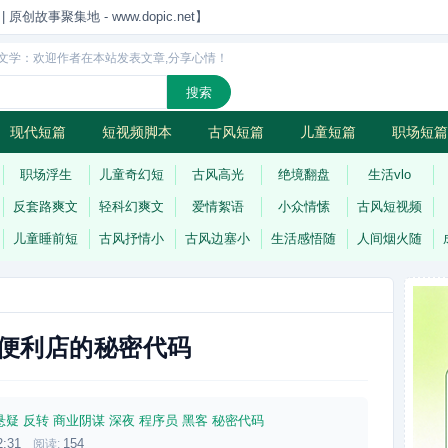
创故事聚集地 - www.dopic.net】
文学：欢迎作者在本站发表文章,分享心情！
现代短篇
短视频脚本
古风短篇
儿童短篇
职场短篇
诗
连载
职场浮生
儿童奇幻短
古风高光
绝境翻盘
生活vlo
反套路爽文
轻科幻爽文
爱情絮语
小众情愫
古风短视频
儿童睡前短
古风抒情小
古风边塞小
生活感悟随
人间烟火随
便利店的秘密代码
悬疑
反转
商业阴谋
深夜
程序员
黑客
秘密代码
2:31
154
阅读: