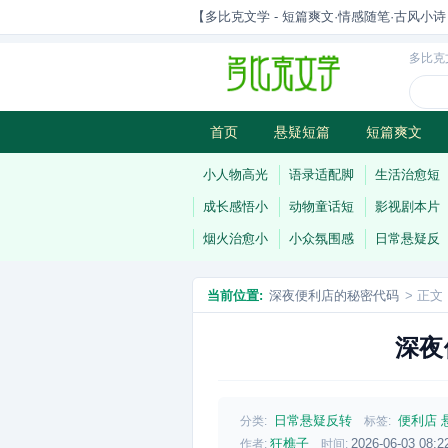
【多比克文学 - 短篇爽文·情感随笔·古风小诗 | 原
多比克
首页
悬疑短篇
短篇爽文
古风小诗
科幻短篇
现代小
小人物高光
语录适配脚
生活治愈短
成长感悟小
动物童话短
影视剧本片
烟火治愈小
小众氛围感
日常悬疑反
当前位置:
深夜便利店的秘密代码
> 正文
深夜
日常悬疑反转
便利店
分类:
标签:
狂樵子
2026-06-03 08:2
作者:
时间: