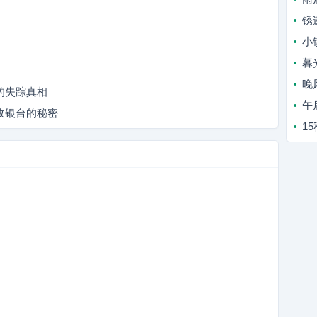
锈
小
暮
晚
的失踪真相
午
收银台的秘密
1