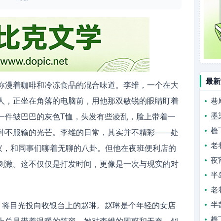
最新
弥漫着咖啡和冷冻食品的混合味道。李维，一个在大
人，正坐在角落的电脑前，用他那双敏锐的眼睛盯着
巷
墨
一件皱巴巴的灰色T恤，头发有些凌乱，脸上带着一
檐
种不服输的光芒。李维的日常，其实并不精彩——处
老
会议，和同事们聊着无聊的八卦。但他在夜班便利店的
夜
刺激。这不仅仅是打发时间，更像是一次与现实的对
半
老
半
气，将目光投向收银台上的赵琳。赵琳是个年轻的女店
檐