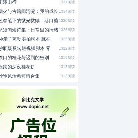
雨溪山行
1337阅读
烟火与古籍间沉淀：我的成长
1334阅读
色客笔下的微光救赎：巷口糖
1330阅读
瓷短句短诗集：日常里的情绪
1326阅读
0秒亲子互动实拍脚本 藏在
1325阅读
5秒职场反转短视频脚本 零
1322阅读
铁口的桂花与迟到的告别
1319阅读
仓鼠的深夜桂花饼
1315阅读
炒晚风治愈短诗合集
1313阅读