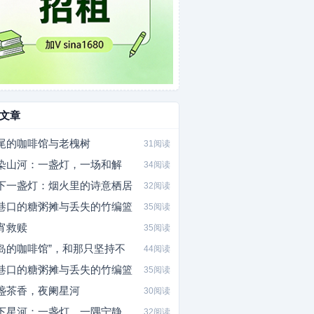
文章
尾的咖啡馆与老槐树
31阅读
染山河：一盏灯，一场和解
34阅读
下一盏灯：烟火里的诗意栖居
32阅读
巷口的糖粥摊与丢失的竹编篮
35阅读
宵救赎
35阅读
岛的咖啡馆”，和那只坚持不
44阅读
巷口的糖粥摊与丢失的竹编篮
35阅读
盏茶香，夜阑星河
30阅读
下星河：一盏灯，一隅宁静
32阅读