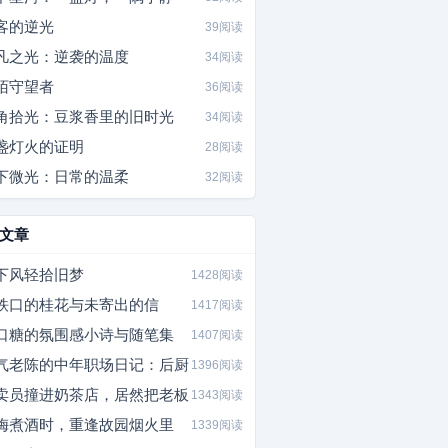
客的逆光
39阅读
凡之光：逆袭的温度
34阅读
陌守望者
36阅读
角拾光：豆浆香里的旧时光
34阅读
盏灯火的证明
28阅读
下微光：日常的温柔
32阅读
文章
下风轻拾旧梦
1428阅读
铁口的桂花与未寄出的信
1417阅读
口糖的氛围感小诗与随笔集
1407阅读
气老陈的中年职场日记：后厨
1396阅读
卖员撞进奶茶店，居然把老板
1343阅读
梅煮酒时，重逢故园烟火里
1339阅读