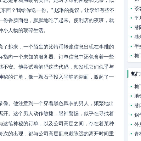
上总是带着温暖的笑容。她对李维的困惑和无奈，似
茶
点东西？我给你送一份。” 赵琳的提议，让李维有些不
平
一份香肠面包，默默地吃了起来。便利店的夜班，就
巷
种小人物的琐碎生活。
巷
半
亮了起来，一个陌生的比特币转账信息出现在李维的
檐
标指向一个未知的服务器。订单信息中还包含着一些
丝不安。他尝试着解码这些代码，却发现它们似乎与
热门
神秘的订单，像一颗石子投入平静的湖面，激起了一
檐
地
录像。他注意到一个穿着黑色风衣的男人，频繁地出
巷
离开。这个男人动作敏捷，眼神警惕，似乎在寻找着
锅
与这笔神秘的订单，以及公司高层之间，存在着某种
外
每次的出现，都与公司高层副总裁陈远的离开时间重
青