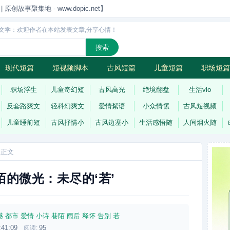
创故事聚集地 - www.dopic.net】
文学：欢迎作者在本站发表文章,分享心情！
现代短篇
短视频脚本
古风短篇
儿童短篇
职场短篇
诗
连载
职场浮生
儿童奇幻短
古风高光
绝境翻盘
生活vlo
反套路爽文
轻科幻爽文
爱情絮语
小众情愫
古风短视频
儿童睡前短
古风抒情小
古风边塞小
生活感悟随
人间烟火随
 正文
陌的微光：未尽的‘若’
憾
都市
爱情
小诗
巷陌
雨后
释怀
告别
若
:41:09
95
阅读: