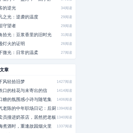
客的逆光
34阅读
凡之光：逆袭的温度
29阅读
陌守望者
29阅读
角拾光：豆浆香里的旧时光
31阅读
盏灯火的证明
26阅读
下微光：日常的温柔
27阅读
文章
下风轻拾旧梦
1427阅读
铁口的桂花与未寄出的信
1414阅读
口糖的氛围感小诗与随笔集
1406阅读
气老陈的中年职场日记：后厨
1394阅读
卖员撞进奶茶店，居然把老板
1340阅读
梅煮酒时，重逢故园烟火里
1337阅读