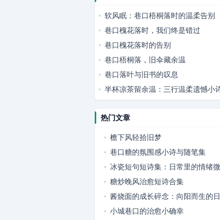
软风眠：巷口梧桐落时的温柔告别
巷口槐花落时，我们终是错过
巷口槐花落时的告别
巷口梧桐落，旧伞藏余温
巷口落叶与旧书的叹息
半杯凉茶留余温：三行温柔遗憾小
热门文章
檐下风轻拾旧梦
巷口糖的氛围感小诗与随笔集
冰瓷短句短诗集：日常里的情绪
糖炒晚风治愈短诗合集
酱烧面的成长碎念：向阳而生的
小城巷口的治愈小确幸