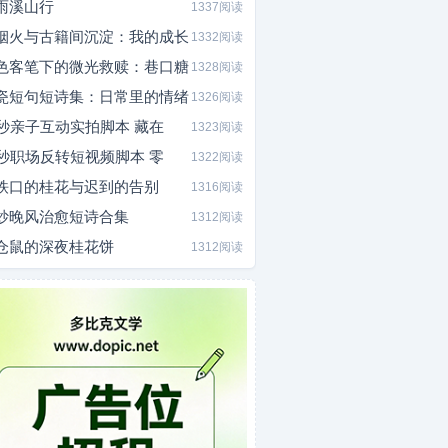
雨溪山行
1337阅读
烟火与古籍间沉淀：我的成长
1332阅读
色客笔下的微光救赎：巷口糖
1328阅读
瓷短句短诗集：日常里的情绪
1326阅读
0秒亲子互动实拍脚本 藏在
1323阅读
5秒职场反转短视频脚本 零
1322阅读
铁口的桂花与迟到的告别
1316阅读
炒晚风治愈短诗合集
1312阅读
仓鼠的深夜桂花饼
1312阅读