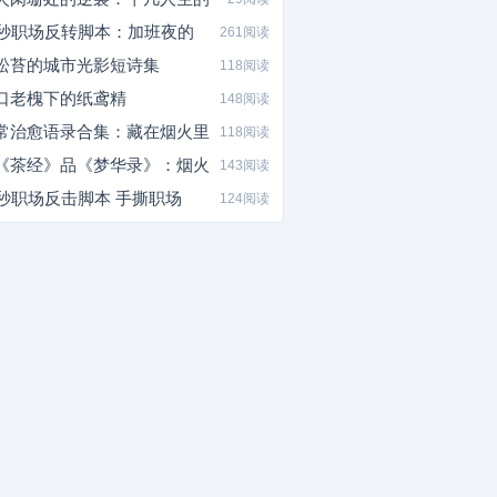
5秒职场反转脚本：加班夜的
261阅读
松苔的城市光影短诗集
118阅读
口老槐下的纸鸢精
148阅读
常治愈语录合集：藏在烟火里
118阅读
《茶经》品《梦华录》：烟火
143阅读
0秒职场反击脚本 手撕职场
124阅读