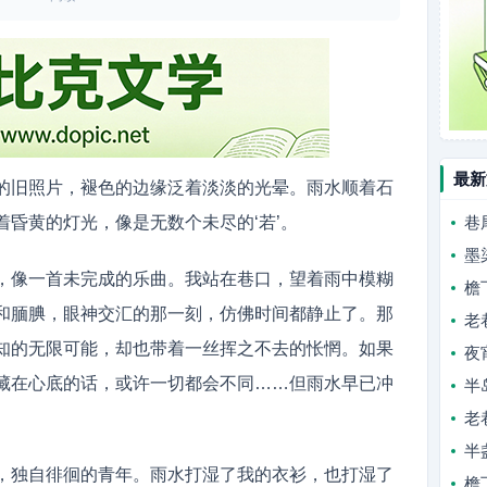
最新
的旧照片，褪色的边缘泛着淡淡的光晕。雨水顺着石
昏黄的灯光，像是无数个未尽的‘若’。
巷
墨
，像一首未完成的乐曲。我站在巷口，望着雨中模糊
檐
和腼腆，眼神交汇的那一刻，仿佛时间都静止了。那
老
知的无限可能，却也带着一丝挥之不去的怅惘。如果
夜
藏在心底的话，或许一切都会不同……但雨水早已冲
半
老
半
，独自徘徊的青年。雨水打湿了我的衣衫，也打湿了
檐