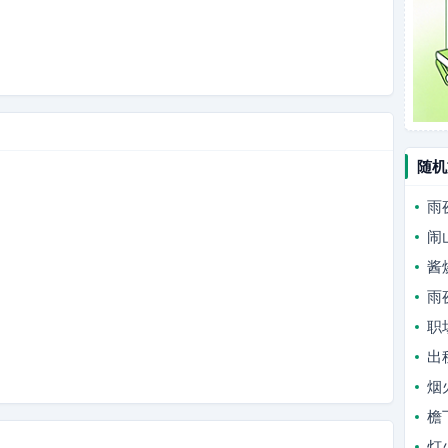
随机
雨
闹
酱
雨
职
出
烟
檐
灯