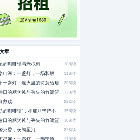
文章
尾的咖啡馆与老槐树
28阅读
染山河：一盏灯，一场和解
31阅读
下一盏灯：烟火里的诗意栖居
29阅读
巷口的糖粥摊与丢失的竹编篮
32阅读
宵救赎
28阅读
岛的咖啡馆”，和那只坚持不
35阅读
巷口的糖粥摊与丢失的竹编篮
30阅读
盏茶香，夜阑星河
27阅读
下星河：一盏灯，一隅宁静
27阅读