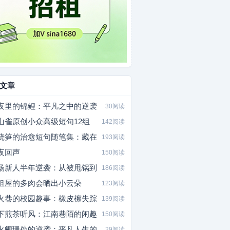
文章
夜里的锦鲤：平凡之中的逆袭
30阅读
山雀原创小众高级短句12组
142阅读
烧笋的治愈短句随笔集：藏在
193阅读
夜回声
150阅读
场新人半年逆袭：从被甩锅到
186阅读
租屋的多肉会晒出小云朵
123阅读
火巷的校园趣事：橡皮檫失踪
139阅读
下煎茶听风：江南巷陌的闲趣
150阅读
火阑珊处的逆袭：平凡人生的
29阅读