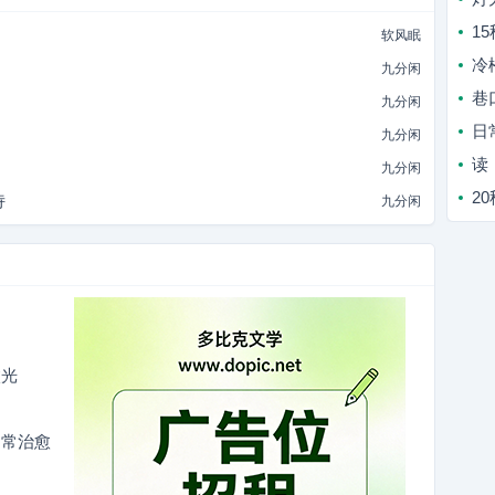
1
软风眠
冷
九分闲
巷
九分闲
日
九分闲
读
九分闲
2
诗
九分闲
微光
日常治愈