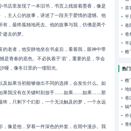
小书店里发现了一本旧书，书页上残留着墨香，像是
茶
》，主人公的故事，讲述了一段关于爱情的遗憾。他
平
所有，最终孤独地死去。他的故事与我，仿佛是两个
巷
个逝去的梦。
巷
半
富的老者，他安静地坐在书桌后，看着我，眼神中带
檐
憾是青春的底色。不必执着于‘若’，重要的是，学会
而沙哑，像冬日里的一缕阳光。
热门
檐
以及如果当初能够做出不同的选择，会发生什么。如
地
如果我没有在关键时刻放手……如果……如果……那
巷
最终，只剩下个幻影，一个无法触及的梦，一个永远
锅
外
青
影，像是他，穿着一件深色的外套，在雨中漫步。我