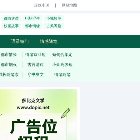
｜
连载小说
网站地图
都市逆袭
职场浮生
小城故事
校园故事
都市情缘
古风闲趣
语录短句
情感随笔
都市情缘
情绪宣泄短
短句合集定
都市烟火
古言清欢
小众高级短
成长随笔杂
穿书爽文
情绪随笔