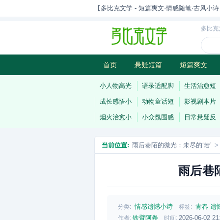
【多比克文学 - 短篇爽文·情感随笔·古风小诗 | 原
多比克
首页
悬疑短篇
短篇爽文
古风小诗
科幻短篇
现代小
小人物高光
语录适配脚
生活治愈短
成长感悟小
动物童话短
影视剧本片
烟火治愈小
小众氛围感
日常悬疑反
当前位置:
雨后巷陌的微光：未尽的‘若’
>
雨后巷
情感遗憾小诗
青春
遗
分类:
标签:
铁臂阿卷
2026-06-02 21
作者:
时间: