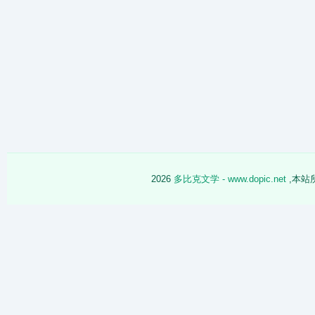
2026
多比克文学 - www.dopic.net
,本站