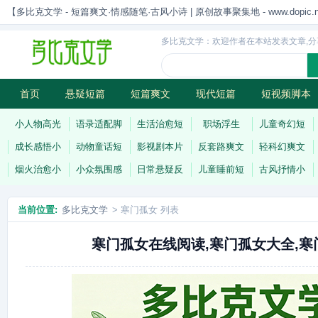
【多比克文学 - 短篇爽文·情感随笔·古风小诗 | 原创故事聚集地 - www.dopic.n
多比克文学：欢迎作者在本站发表文章,分
首页
悬疑短篇
短篇爽文
现代短篇
短视频脚本
古风小诗
科幻短篇
现代小诗
连载
小人物高光
语录适配脚
生活治愈短
职场浮生
儿童奇幻短
成长感悟小
动物童话短
影视剧本片
反套路爽文
轻科幻爽文
烟火治愈小
小众氛围感
日常悬疑反
儿童睡前短
古风抒情小
当前位置:
多比克文学
> 寒门孤女 列表
寒门孤女在线阅读,寒门孤女大全,寒