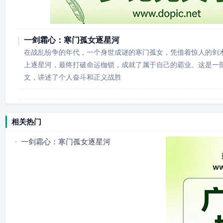
一剑霜心：寒门孤女逐星河
在战乱纷争的年代，一个身世成谜的寒门孤女，凭借着惊人的剑
上逐星河，最终打破命运枷锁，成就了属于自己的霸业。这是一
文，讲述了个人奋斗和正义战胜
相关热门
一剑霜心：寒门孤女逐星河