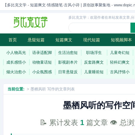
【多比克文学 - 短篇爽文·情感随笔·古风小诗 | 原创故事聚集地 - www.dopic.n
多比克文学：欢迎作者在本站发表文章,分
首页
悬疑短篇
短篇爽文
现代短篇
短视频脚本
古风小诗
科幻短篇
现代小诗
连载
小人物高光
语录适配脚
生活治愈短
职场浮生
儿童奇幻短
成长感悟小
动物童话短
影视剧本片
反套路爽文
轻科幻爽文
烟火治愈小
小众氛围感
日常悬疑反
儿童睡前短
古风抒情小
当前位置:
> 墨栖风听 写作的文章列表
墨栖风听的写作空
📝 累计发表
1
篇文章 👁️ 总