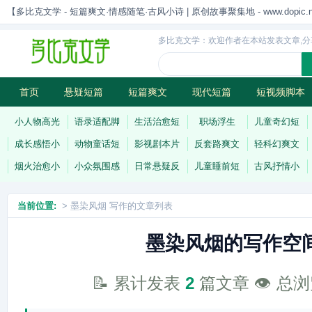
【多比克文学 - 短篇爽文·情感随笔·古风小诗 | 原创故事聚集地 - www.dopic.n
多比克文学：欢迎作者在本站发表文章,分
首页
悬疑短篇
短篇爽文
现代短篇
短视频脚本
古风小诗
科幻短篇
现代小诗
连载
小人物高光
语录适配脚
生活治愈短
职场浮生
儿童奇幻短
成长感悟小
动物童话短
影视剧本片
反套路爽文
轻科幻爽文
烟火治愈小
小众氛围感
日常悬疑反
儿童睡前短
古风抒情小
当前位置:
> 墨染风烟 写作的文章列表
墨染风烟的写作空
📝 累计发表
2
篇文章 👁️ 总